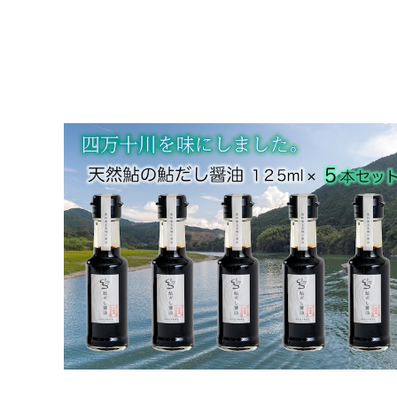
《簡易梱包のお得セット》鮎だし醤油125㎖×５本セッ
ト
¥8,490