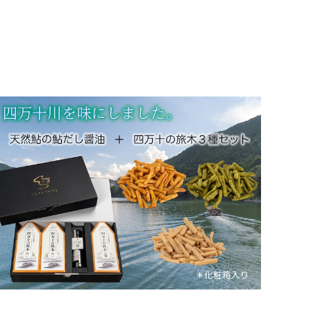
天然鮎の鮎だし醤油と四万十の旅木３種セット 【化
粧箱入り】
¥4,730