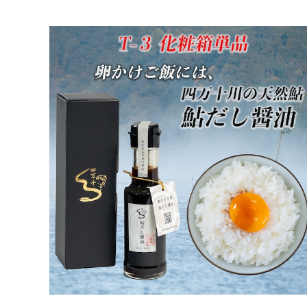
天然鮎の鮎だし醤油 卵かけご飯にはこれ！【化粧箱
入り】
¥2,640