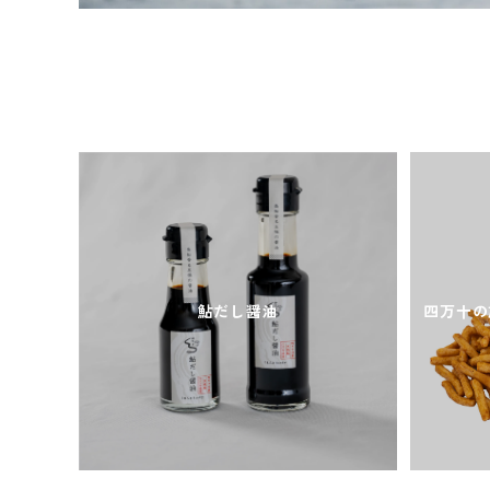
鮎だし醤油
四万十の