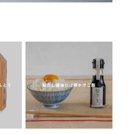
んとう
鮎だし醤油には卵かけご飯