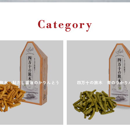
Category
旅木 鮎だし醤油のかりんとう
四万十の旅木 青のりかり