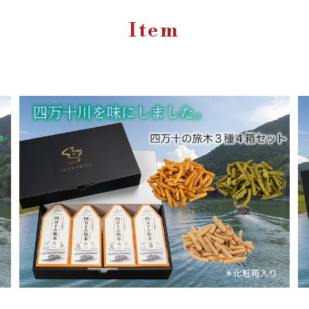
Item
かりかりぽりぽり 四万十の旅木３種４箱入りセッ
ト 【化粧箱入り】
¥3,930